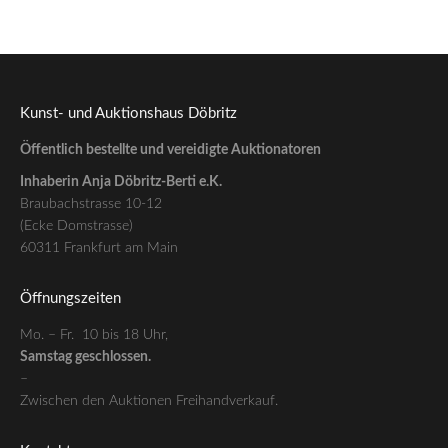
Kunst- und Auktionshaus Döbritz
Öffentlich bestellte und vereidigte Auktionatoren
Inhaberin Anja Döbritz-Berti e.K.
Braubachstrasse 10-12
(Ecke Domstrasse)
60311 Frankfurt am Main
Öffnungszeiten
Mo. – Fr. 10 bis 18 Uhr,
Samstag geschlossen.
–
Zwischen den Auktionen Freihandverkauf.