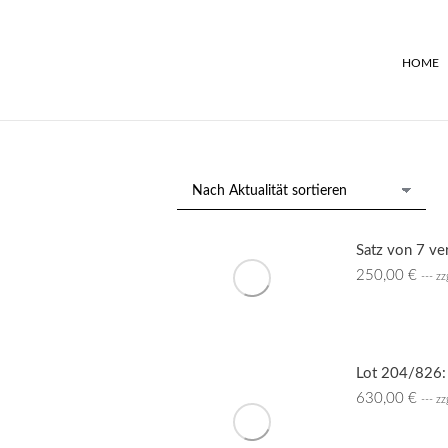
HOME
Satz von 7 ve
250,00
€
--- z
Lot 204/826: 
630,00
€
--- z