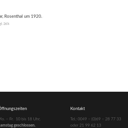
r, Rosenthal um 1920.
zgl. 26%
ffnungszeiten
Kontakt
o. – Fr. 10 bis 18 Uhr,
Tel.: 0049 – (0)69 – 28 77 33
amstag geschlossen.
oder 21 99 62 13