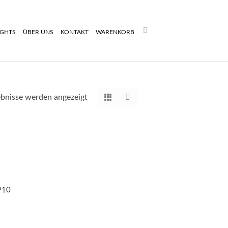
Search:
IGHTS
ÜBER UNS
KONTAKT
WARENKORB
Nach
ebnisse werden angezeigt
Aktualität
sortiert
1910