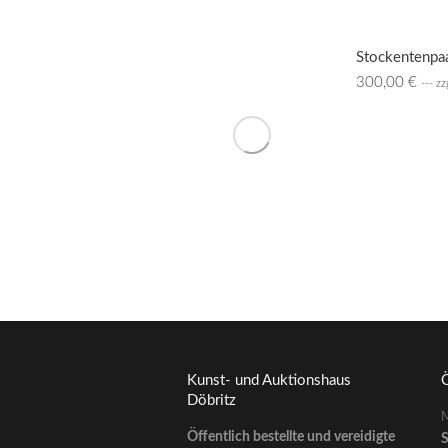
Stockentenpaa
300,00
€
--- z
Kunst- und Auktionshaus
Ö
Döbritz
M
Öffentlich bestellte und vereidigte
S