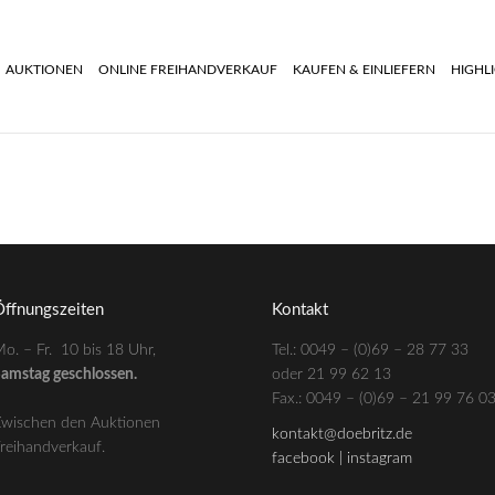
AUKTIONEN
ONLINE FREIHANDVERKAUF
KAUFEN & EINLIEFERN
HIGHL
ffnungszeiten
Kontakt
o. – Fr. 10 bis 18 Uhr,
Tel.: 0049 – (0)69 – 28 77 33
amstag geschlossen.
oder 21 99 62 13
–
Fax.: 0049 – (0)69 – 21 99 76 0
wischen den Auktionen
kontakt@doebritz.de
reihandverkauf.
facebook |
instagram