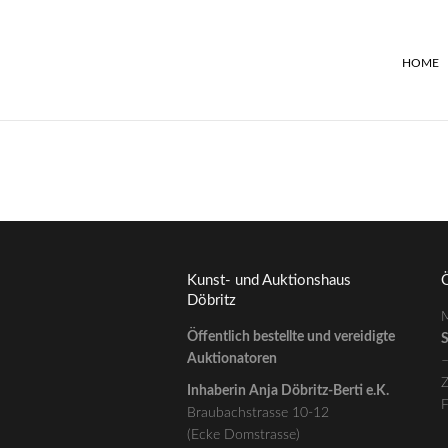
HOME
Kunst- und Auktionshaus
Ö
Döbritz
M
Öffentlich bestellte und vereidigte
S
Auktionatoren
Z
Inhaberin Anja Döbritz-Berti e.K.
F
Braubachstrasse 10-12
(Ecke Domstrasse)