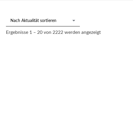
Nach
Ergebnisse 1 – 20 von 2222 werden angezeigt
Aktualität
sortiert
219/1012 Spindeltaschenuhr London 1772, Edw. Hemmen
900,00
€
--- zzgl. 26%