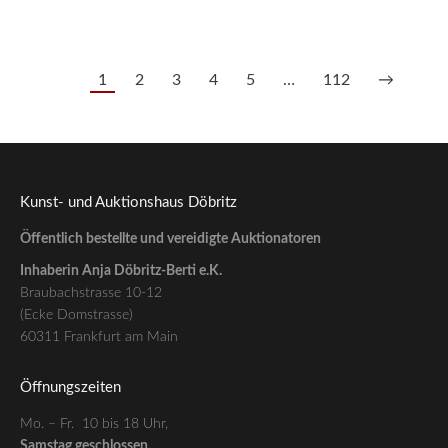
Preis auf Anfrage
— tagesaktuell nach Edelmetallkurs
1
2
3
4
5
…
112
→
Kunst- und Auktionshaus Döbritz
Öffentlich bestellte und vereidigte Auktionatoren
Inhaberin Anja Döbritz-Berti e.K.
Braubachstrasse 10-12
(Ecke Domstrasse)
60311 Frankfurt am Main
Öffnungszeiten
Mo. – Fr. 10 bis 18 Uhr,
Samstag geschlossen.