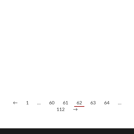
213/1130 Konvolut kl. Gläser und Tischdekor-Teile, Lalique
Ende 20. Jh.
200,00
€
--- zzgl. 26%
←
1
…
60
61
62
63
64
…
112
→