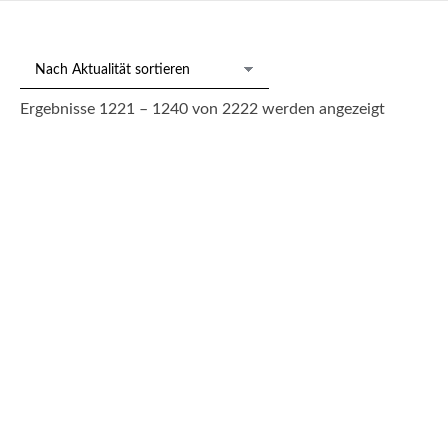
Nach
Ergebnisse 1221 – 1240 von 2222 werden angezeigt
Aktualitä
sortiert
213/1160 Kl. Brücke „Die Kaiserpferde“, China um 1920
3.600,00
€
--- zzgl. 26%