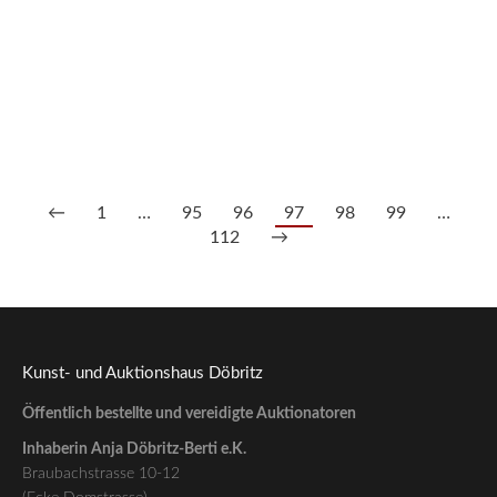
Lot 204/102: Holzschnitt Georg Tappert
900,00
€
--- zzgl. 26%
←
1
…
95
96
97
98
99
…
112
→
Kunst- und Auktionshaus Döbritz
Öffentlich bestellte und vereidigte Auktionatoren
Inhaberin Anja Döbritz-Berti e.K.
Braubachstrasse 10-12