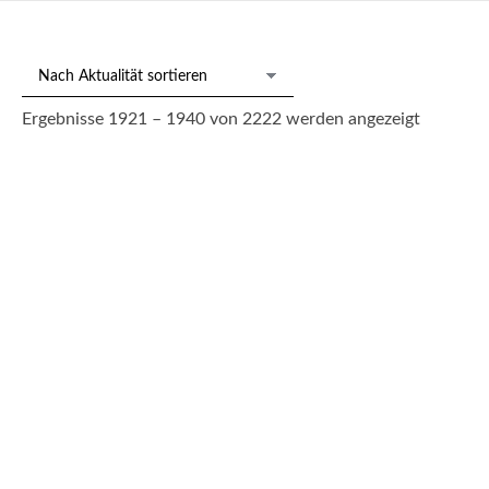
Nach
Ergebnisse 1921 – 1940 von 2222 werden angezeigt
Aktualitä
sortiert
Empire-Schreibsekretär, norddt. um 1815-20
900,00
€
--- zzgl. 26%