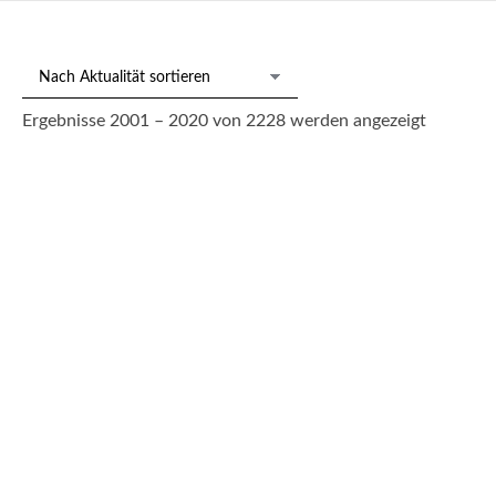
Nach
Ergebnisse 2001 – 2020 von 2228 werden angezeigt
Aktualitä
sortiert
Paar Karaffen, wohl Salviati, Murano
550,00
€
--- zzgl. 26%