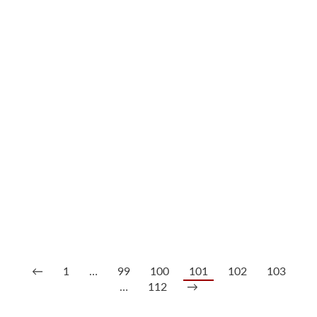
Los 171: Gemälde Karl Philipp Fohr, Umkreis „An der alten
Eiche am Fluß“
3.800,00
€
--- zzgl. 26%
←
1
…
99
100
101
102
103
…
112
→