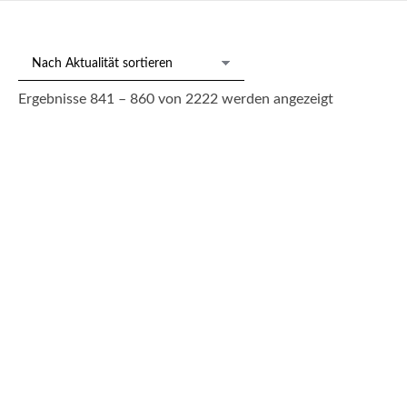
Nach
Ergebnisse 841 – 860 von 2222 werden angezeigt
Aktualität
sortiert
217/597 McLean, Bruce
330,00
€
--- zzgl. 26%