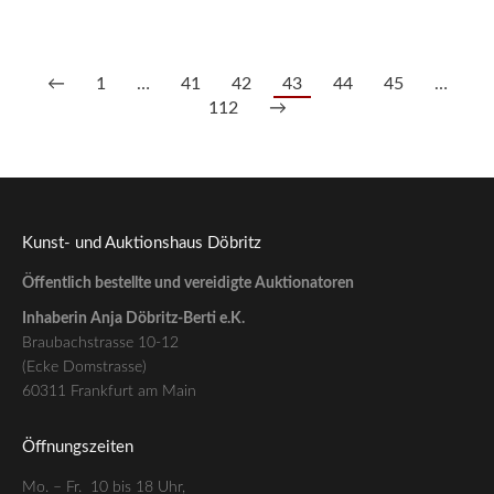
4.300,00
€
--- zzgl. 26%
←
1
…
41
42
43
44
45
…
112
→
Kunst- und Auktionshaus Döbritz
Öffentlich bestellte und vereidigte Auktionatoren
Inhaberin Anja Döbritz-Berti e.K.
Braubachstrasse 10-12
(Ecke Domstrasse)
60311 Frankfurt am Main
Öffnungszeiten
Mo. – Fr. 10 bis 18 Uhr,