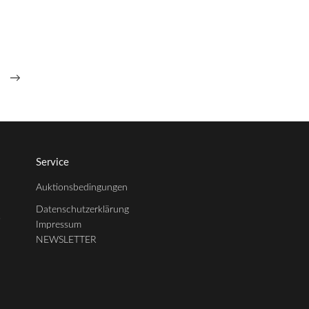
„Sphinx in Puppe“
250,00
€
--- zzgl. 26%
→
Service
Auktionsbedingungen
Datenschutzerklärung
3
Impressum
NEWSLETTER