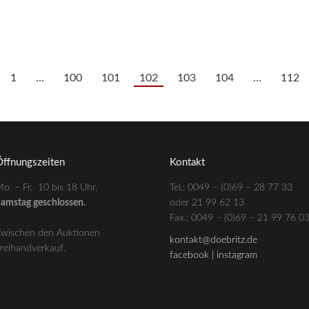
850,00
€
--- zzgl. 26%
1
…
100
101
102
103
104
…
112
ffnungszeiten
Kontakt
o. – Fr. 10 bis 18 Uhr,
Tel.: 0049 – (0)69 – 28 77 33
amstag geschlossen.
oder 21 99 62 13
–
Fax.: 0049 – (0)69 – 21 99 76 0
wischen den Auktionen
kontakt@doebritz.de
reihandverkauf.
facebook |
instagram