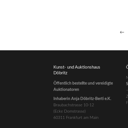
China wohl frühes 17. Jh.
3.100,00
€
--- zzgl. 26%
←
Kunst- und Auktionshaus
Ö
Döbritz
M
Öffentlich bestellte und vereidigte
S
Auktionatoren
Z
Inhaberin Anja Döbritz-Berti e.K.
F
Braubachstrasse 10-12
(Ecke Domstrasse)
60311 Frankfurt am Main