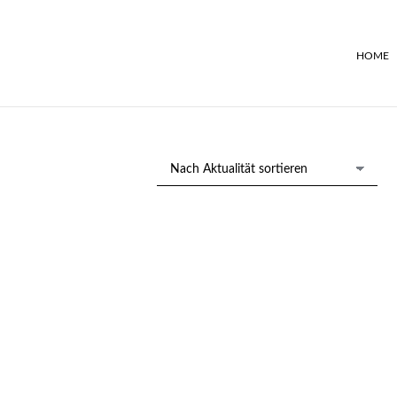
HOME
Los 243: 2 Bleistiftzeichnungen
Albert Henschel „Die