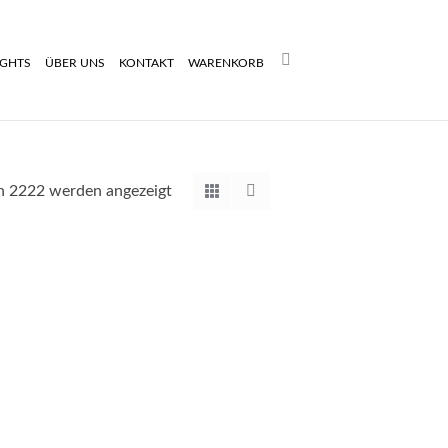
Search:
IGHTS
ÜBER UNS
KONTAKT
WARENKORB
Nach
n 2222 werden angezeigt
Aktualität
sortiert