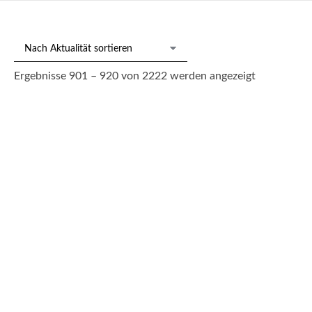
Nach
Ergebnisse 901 – 920 von 2222 werden angezeigt
Aktualität
sortiert
217/36 Bayrle, Thomas
1.850,00
€
--- zzgl. 26%