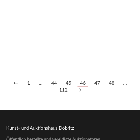
216/659 Kl. Schale „Fuchsien“, Jugendstil, Gallé um 1890.
1.300,00
€
--- zzgl. 26%
←
1
…
44
45
46
47
48
…
112
→
Kunst- und Auktionshaus Döbritz
Öffentlich bestellte und vereidigte Auktionatoren