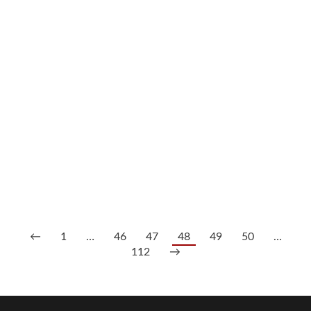
90,00
€
--- zzgl. 26%
216/248 Konvolut versch. Teile, China wohl 19. Jh.
210,00
€
--- zzgl. 26%
←
1
…
46
47
48
49
50
…
112
→