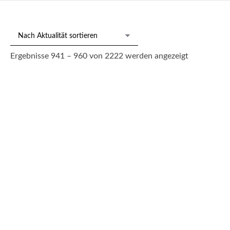
Nach
Ergebnisse 941 – 960 von 2222 werden angezeigt
Aktualität
sortiert
216/371 Gr. Terrine auf Unterschale, Meissen Marcolini
(1774-1813).
630,00
€
--- zzgl. 26%