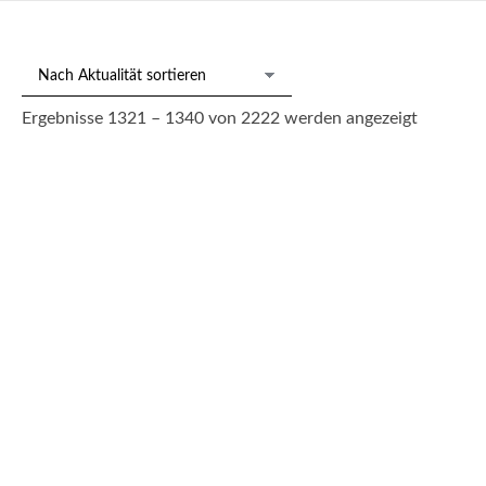
Nach
Ergebnisse 1321 – 1340 von 2222 werden angezeigt
Aktualitä
sortiert
31/2171: Tiefer Teller „Zwiebelmuster“, KPM Berlin um 1800
150,00
€
--- zzgl. 26%