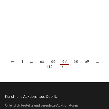
Knabe mit Weintrauben-gefülltem Hut, Höchst Damm wohl
19. Jh.
350,00
€
--- zzgl. 26%
←
1
…
65
66
67
68
69
…
112
→
Kunst- und Auktionshaus Döbritz
Öffentlich bestellte und vereidigte Auktionatoren