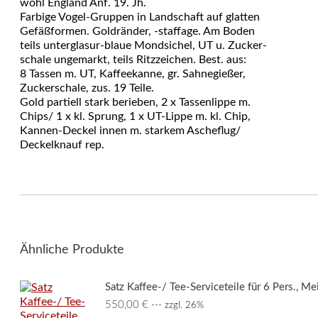
wohl England Anf. 19. Jh.
Farbige Vogel-Gruppen in Landschaft auf glatten
Gefäßformen. Goldränder, -staffage. Am Boden
teils unterglasur-blaue Mondsichel, UT u. Zucker-
schale ungemarkt, teils Ritzzeichen. Best. aus:
8 Tassen m. UT, Kaffeekanne, gr. Sahnegießer,
Zuckerschale, zus. 19 Teile.
Gold partiell stark berieben, 2 x Tassenlippe m.
Chips/ 1 x kl. Sprung, 1 x UT-Lippe m. kl. Chip,
Kannen-Deckel innen m. starkem Ascheflug/
Deckelknauf rep.
Ähnliche Produkte
Satz Kaffee-/ Tee-Serviceteile für 6 Pers., Me
550,00
€
--- zzgl. 26%