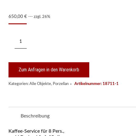
650,00
€
--- zzgl. 26%
210/770
Kaffee-
Service
für
8
Personen
Zum Anfragen in den Warenkorb
Menge
Kategorien:
Alle Objekte
,
Porzellan
Artikelnummer:
18711-1
Beschreibung
Kaffee-Service für 8 Pers.,