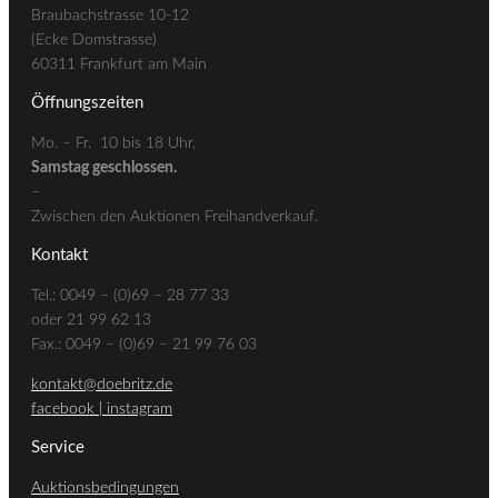
Braubachstrasse 10-12
(Ecke Domstrasse)
60311 Frankfurt am Main
Öffnungszeiten
Mo. – Fr. 10 bis 18 Uhr,
Samstag geschlossen.
–
Zwischen den Auktionen Freihandverkauf.
Kontakt
Tel.: 0049 – (0)69 – 28 77 33
oder 21 99 62 13
Fax.: 0049 – (0)69 – 21 99 76 03
kontakt@doebritz.de
facebook |
instagram
Service
Auktionsbedingungen