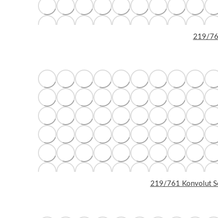
219/763
219/761 Konvolut Se