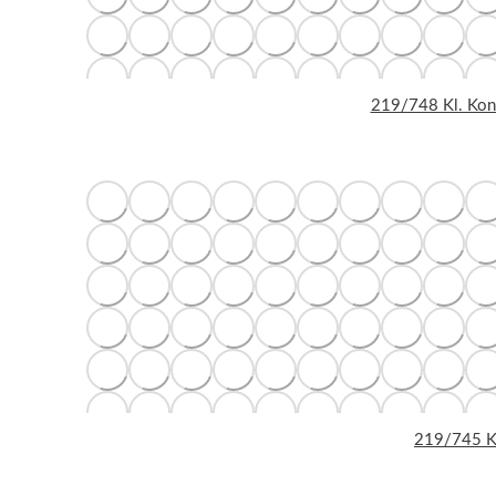
219/748 Kl. Konv
219/745 Ko