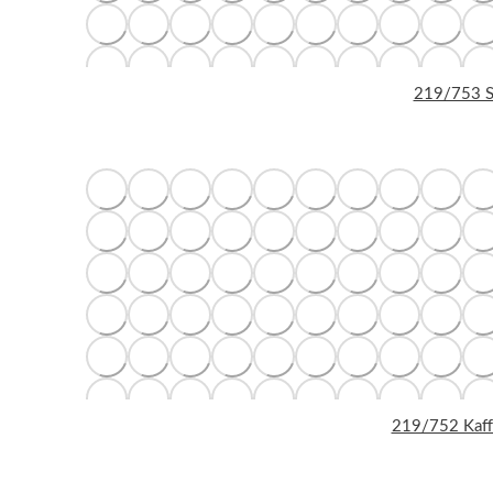
219/753 Sp
219/752 Kaffe