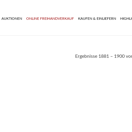
AUKTIONEN
ONLINE FREIHANDVERKAUF
KAUFEN & EINLIEFERN
HIGHL
Ergebnisse 1881 – 1900 vo
Satz von 6 kl. Blattschalen, K
Berlin Ende 20. Jh.
onvolut Besteckteile für mind.
300,00
€
4 Pers., Chinoiserie, wohl
--- zzgl. 26%