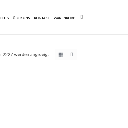
Search:
IGHTS
ÜBER UNS
KONTAKT
WARENKORB
Nach
n 2227 werden angezeigt
Aktualität
sortiert
PM