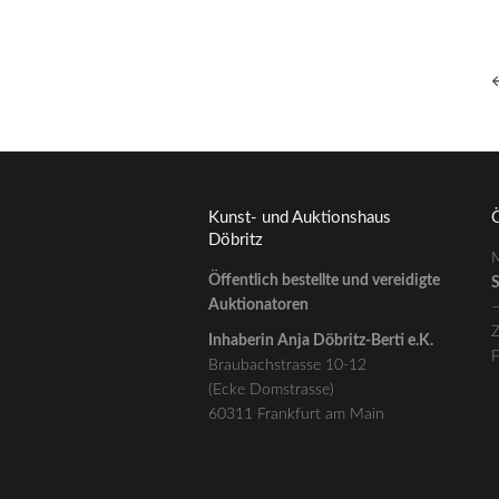
Kunst- und Auktionshaus
Ö
Döbritz
M
Öffentlich bestellte und vereidigte
S
Auktionatoren
Z
Inhaberin Anja Döbritz-Berti e.K.
F
Braubachstrasse 10-12
(Ecke Domstrasse)
60311 Frankfurt am Main