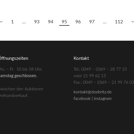
150,00
€
--- zzgl. 26%
←
1
…
93
94
95
96
97
…
112
ffnungszeiten
Kontakt
o. – Fr. 10 bis 18 Uhr,
Tel.: 0049 – (0)69 – 28 77 33
amstag geschlossen.
oder 21 99 62 13
–
Fax.: 0049 – (0)69 – 21 99 76 0
wischen den Auktionen
kontakt@doebritz.de
reihandverkauf.
facebook |
instagram