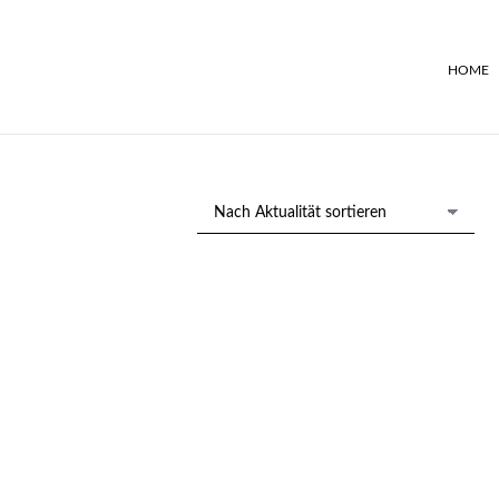
HOME
Konvolut von 2 versch.
Besteck-Sätzen, Art Déco,
K
Wellner um 1920