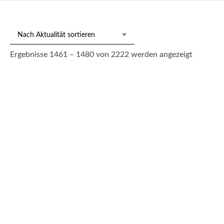
Nach
Ergebnisse 1461 – 1480 von 2222 werden angezeigt
Aktualitä
sortiert
211/149 Farbfotographie Leni Riefenstahl
550,00
€
--- zzgl. 26%