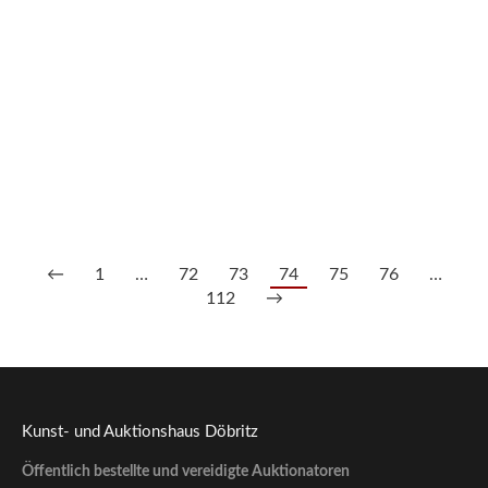
30/2088 2 versch. Dosen, Meissen um 1900.
250,00
€
--- zzgl. 26%
←
1
…
72
73
74
75
76
…
112
→
Kunst- und Auktionshaus Döbritz
Öffentlich bestellte und vereidigte Auktionatoren