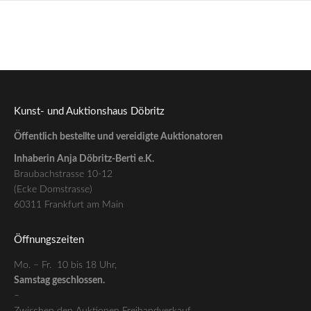
Kunst- und Auktionshaus Döbritz
Öffentlich bestellte und vereidigte Auktionatoren
Inhaberin Anja Döbritz-Berti e.K.
Braubachstrasse 10-12
(Ecke Domstrasse)
60311 Frankfurt am Main
Öffnungszeiten
Mo. – Fr. 10 bis 18 Uhr,
Samstag geschlossen.
–