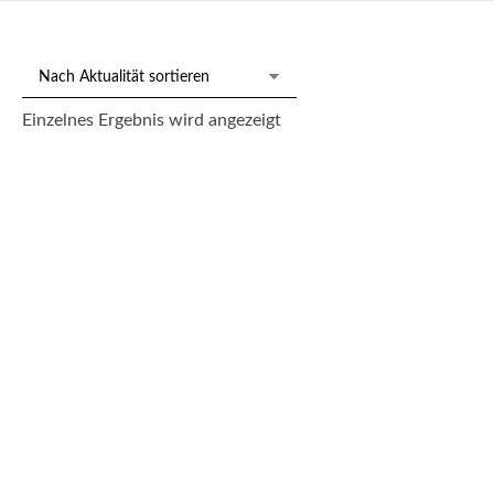
Einzelnes Ergebnis wird angezeigt
Gemälde Edward von Steinle, zugeschr. „Drei Engel an der
Krippe“
5.000,00
€
--- zzgl. 26%