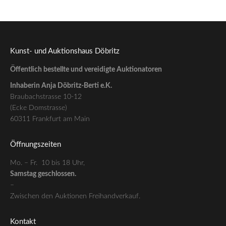
Kunst- und Auktionshaus Döbritz
Öffentlich bestellte und vereidigte Auktionatoren
Inhaberin Anja Döbritz-Berti e.K.
Braubachstrasse 10-12
(Ecke Domstrasse)
60311 Frankfurt am Main
Öffnungszeiten
Mo. – Fr. 10 bis 18 Uhr,
Samstag geschlossen.
–
Zwischen den Auktionen Freihandverkauf.
Kontakt