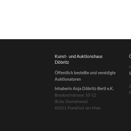
Lot 204/102: Holzschnitt Georg
Tappert
900,00
€
--- zzgl. 26%
Kunst- und Auktionshaus
Ö
Döbritz
M
Öffentlich bestellte und vereidigte
S
Auktionatoren
Z
Inhaberin Anja Döbritz-Berti e.K.
F
Braubachstrasse 10-12
(Ecke Domstrasse)
60311 Frankfurt am Main