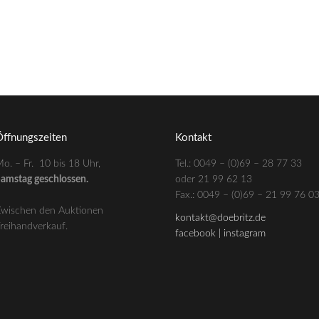
ffnungszeiten
Kontakt
o. – Fr. 10 bis 18 Uhr,
Tel.: 0049 – (0)69 – 28 77 33
amstag geschlossen.
oder 21 99 62 13
–
Fax.: 0049 – (0)69 – 21 99 76 0
wischen den Auktionen
kontakt@doebritz.de
reihandverkauf.
facebook |
instagram