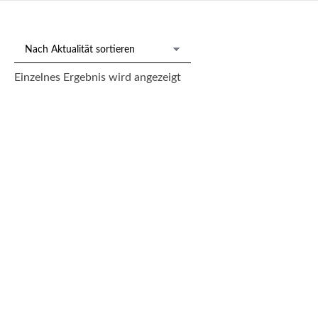
Einzelnes Ergebnis wird angezeigt
Los 215: Aquarell Hermann Behmer „Portrait der Antonie E.
Schröder, geb. Ellfeld (1822-1887)“ 1872
250,00
€
--- zzgl. 26%