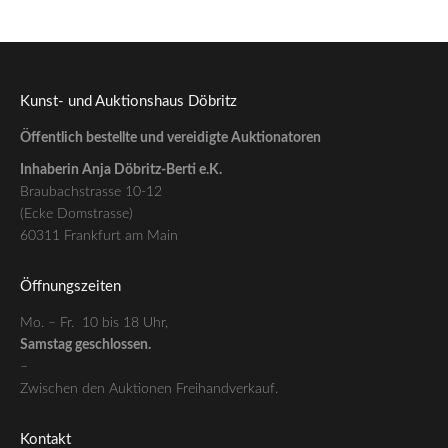
Kunst- und Auktionshaus Döbritz
Öffentlich bestellte und vereidigte Auktionatoren
Inhaberin Anja Döbritz-Berti e.K.
Braubachstrasse 10-12
(Ecke Domstrasse)
60311 Frankfurt am Main
Öffnungszeiten
Mo. – Fr. 10 bis 18 Uhr,
Samstag geschlossen.
–
Zwischen den Auktionen Freihandverkauf.
Kontakt