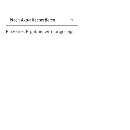
Einzelnes Ergebnis wird angezeigt
Bronzenachguss nach Pierre-Jules Mêne „Jagdhund“.
600,00
€
--- zzgl. 26%