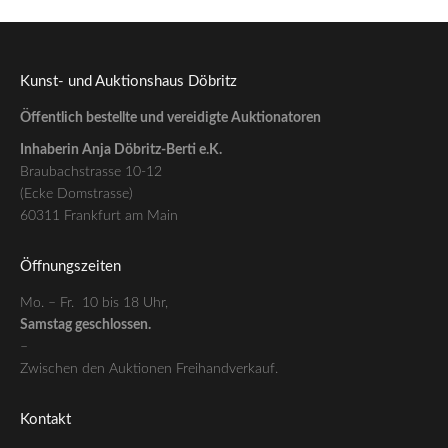
Kunst- und Auktionshaus Döbritz
Öffentlich bestellte und vereidigte Auktionatoren
Inhaberin Anja Döbritz-Berti e.K.
Braubachstrasse 10-12
(Ecke Domstrasse)
60311 Frankfurt am Main
Öffnungszeiten
Mo. – Fr. 10 bis 18 Uhr,
Samstag geschlossen.
–
Zwischen den Auktionen Freihandverkauf.
Kontakt