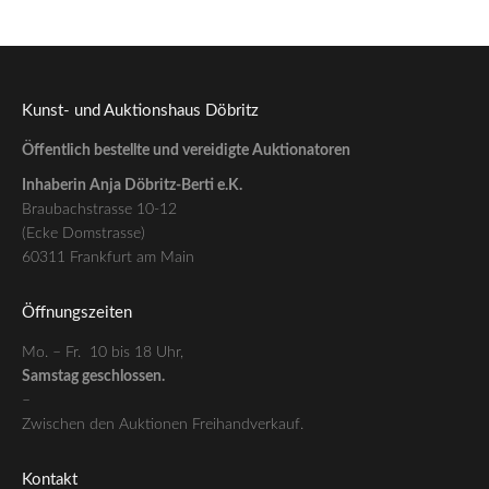
Kunst- und Auktionshaus Döbritz
Öffentlich bestellte und vereidigte Auktionatoren
Inhaberin Anja Döbritz-Berti e.K.
Braubachstrasse 10-12
(Ecke Domstrasse)
60311 Frankfurt am Main
Öffnungszeiten
Mo. – Fr. 10 bis 18 Uhr,
Samstag geschlossen.
–
Zwischen den Auktionen Freihandverkauf.
Kontakt