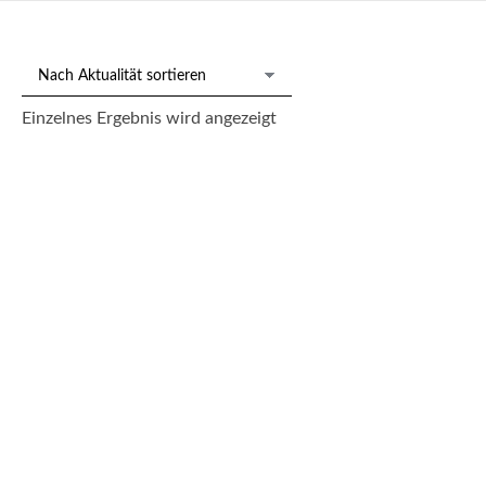
Einzelnes Ergebnis wird angezeigt
Gr. 3-tlg. Bronze-Kamingarnitur, Napoleon III, Frankreich um
1870
3.300,00
€
--- zzgl. 26%