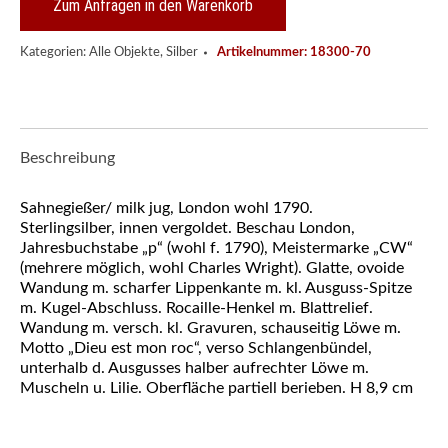
wohl
Zum Anfragen in den Warenkorb
1790
Menge
Kategorien:
Alle Objekte
,
Silber
Artikelnummer:
18300-70
Beschreibung
Sahnegießer/ milk jug, London wohl 1790.
Sterlingsilber, innen vergoldet. Beschau London,
Jahresbuchstabe „p“ (wohl f. 1790), Meistermarke „CW“
(mehrere möglich, wohl Charles Wright). Glatte, ovoide
Wandung m. scharfer Lippenkante m. kl. Ausguss-Spitze
m. Kugel-Abschluss. Rocaille-Henkel m. Blattrelief.
Wandung m. versch. kl. Gravuren, schauseitig Löwe m.
Motto „Dieu est mon roc“, verso Schlangenbündel,
unterhalb d. Ausgusses halber aufrechter Löwe m.
Muscheln u. Lilie. Oberfläche partiell berieben. H 8,9 cm