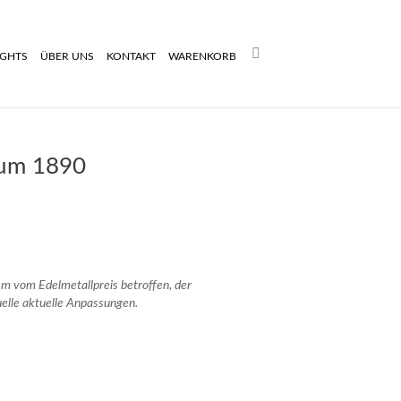
Search:
IGHTS
ÜBER UNS
KONTAKT
WARENKORB
 um 1890
rem vom Edelmetallpreis betroffen, der
uelle aktuelle Anpassungen.