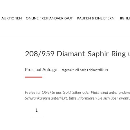
AUKTIONEN
ONLINE FREIHANDVERKAUF
KAUFEN & EINLIEFERN
HIGHL
208/959 Diamant-Saphir-Ring
Preis auf Anfrage
— tagesaktuell nach Edelmetallkurs
Preise für Objekte aus Gold, Silber oder Platin sind unter ande
Schwankungen unterliegt. Bitte informieren Sie sich über event
208/959
Diamant-
Saphir-
Ring