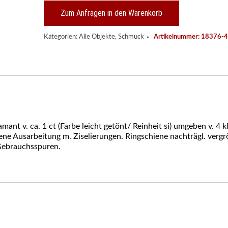
um
1890
Zum Anfragen in den Warenkorb
Menge
Kategorien:
Alle Objekte
,
Schmuck
Artikelnummer:
18376-4
iamant v. ca. 1 ct (Farbe leicht getönt/ Reinheit si) umgeben v. 4 
ene Ausarbeitung m. Ziselierungen. Ringschiene nachträgl. vergröß
Gebrauchsspuren.