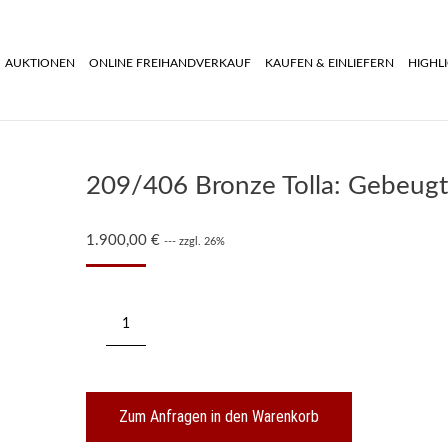
AUKTIONEN
ONLINE FREIHANDVERKAUF
KAUFEN & EINLIEFERN
HIGHL
209/406 Bronze Tolla: Gebeugt
1.900,00
€
--- zzgl. 26%
209/406
Bronze
Tolla:
Gebeugter
Akt,
1990
Zum Anfragen in den Warenkorb
Menge