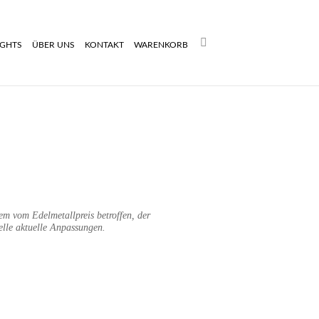
Search:
IGHTS
ÜBER UNS
KONTAKT
WARENKORB
rem vom Edelmetallpreis betroffen, der
elle aktuelle Anpassungen.