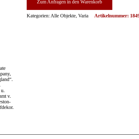
Hälfte
Zum Anfragen in den Warenkorb
20.
Jh.
Kategorien:
Alle Objekte
,
Varia
Artikelnummer:
184
Menge
ate
mpany,
gland“.
.
 u.
hmt v.
eston-
fdekor.