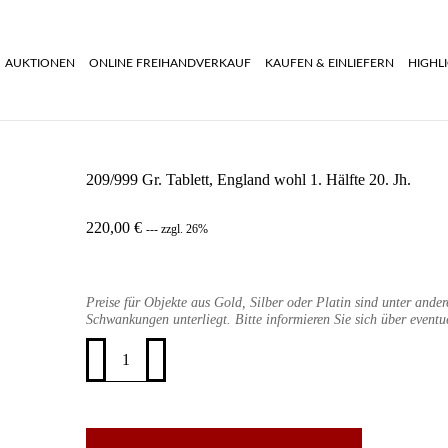
AUKTIONEN
ONLINE FREIHANDVERKAUF
KAUFEN & EINLIEFERN
HIGHL
209/999 Gr. Tablett, England wohl 1. Hälfte 20. Jh.
220,00
€
--- zzgl. 26%
Preise für Objekte aus Gold, Silber oder Platin sind unter ande
Schwankungen unterliegt. Bitte informieren Sie sich über eventu
209/999
Gr.
Tablett,
England
wohl
1.