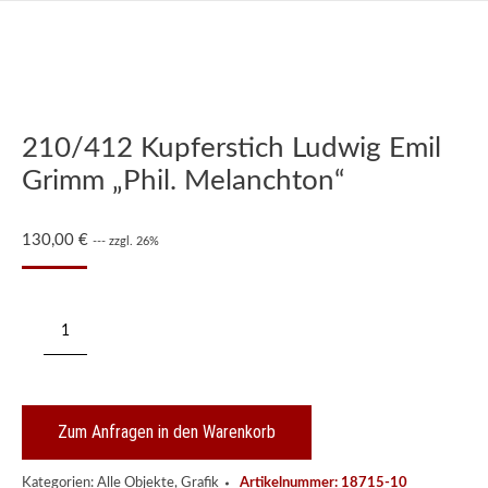
210/412 Kupferstich Ludwig Emil
Grimm „Phil. Melanchton“
130,00
€
--- zzgl. 26%
210/412
Kupferstich
Ludwig
Emil
Grimm
"Phil.
Zum Anfragen in den Warenkorb
Melanchton"
Menge
Kategorien:
Alle Objekte
,
Grafik
Artikelnummer:
18715-10