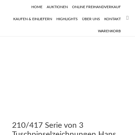
HOME
AUKTIONEN
ONLINE FREIHANDVERKAUF
Sear
KAUFEN & EINLIEFERN
HIGHLIGHTS
ÜBER UNS
KONTAKT
WARENKORB
210/417 Serie von 3
Tuschpinselzeichnungen Hans