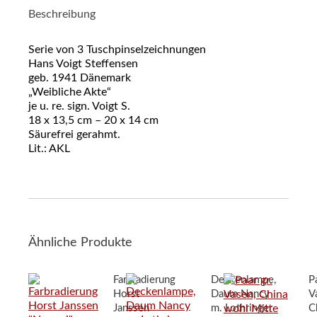
Beschreibung
Serie von 3 Tuschpinselzeichnungen
Hans Voigt Steffensen
geb. 1941 Dänemark
„Weibliche Akte“
je u. re. sign. Voigt S.
18 x 13,5 cm – 20 x 14 cm
Säurefrei gerahmt.
Lit.: AKL
Ähnliche Produkte
Farbradierung
Deckenlampe,
Pa
Horst
Daum Nancy
V
Janssen
m. Lothringer
C