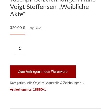
Voigt Steffensen „Weibliche
Akte“
320,00
€
--- zzgl. 26%
210/417
Serie
von
3
Tuschpinselzeichnungen
Hans
Zum Anfragen in den Warenkorb
Voigt
Steffensen
Kategorien:
Alle Objekte
,
Aquarelle & Zeichnungen
"Weibliche
Akte"
Artikelnummer:
18880-1
Menge