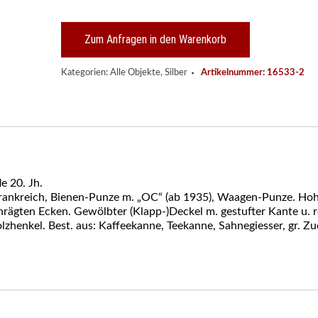
Kaffee-/
Tee-
Kernstück,
Zum Anfragen in den Warenkorb
Christofle
20.
Kategorien:
Alle Objekte
,
Silber
Artikelnummer:
16533-2
Jh.
Menge
e 20. Jh.
u Frankreich, Bienen-Punze m. „OC“ (ab 1935), Waagen-Punze. Hoh
rägten Ecken. Gewölbter (Klapp-)Deckel m. gestufter Kante u. 
olzhenkel. Best. aus: Kaffeekanne, Teekanne, Sahnegiesser, gr. Z