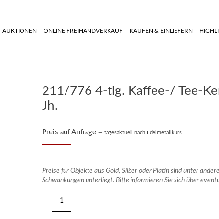
AUKTIONEN
ONLINE FREIHANDVERKAUF
KAUFEN & EINLIEFERN
HIGHL
211/776 4-tlg. Kaffee-/ Tee-Ker
Jh.
Preis auf Anfrage
— tagesaktuell nach Edelmetallkurs
Preise für Objekte aus Gold, Silber oder Platin sind unter ande
Schwankungen unterliegt. Bitte informieren Sie sich über event
211/776
4-
tlg.