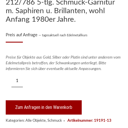
212/786 5-tlg. Schmuck-Garnitur
m. Saphiren u. Brillanten, wohl
Anfang 1980er Jahre.
Preis auf Anfrage
— tagesaktuell nach Edelmetallkurs
Preise für Objekte aus Gold, Silber oder Platin sind unter anderem vom
Edelmetallpreis betroffen, der Schwankungen unterliegt. Bitte
informieren Sie sich über eventuelle aktuelle Anpassungen.
212/786
5-
tlg.
Schmuck-
Garnitur
m.
Zum Anfragen in den Warenkorb
Saphiren
u.
Kategorien:
Alle Objekte
,
Schmuck
Artikelnummer:
19191-13
Brillanten,