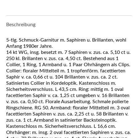
wohl
Anfang
1980er
Jahre.
Beschreibung
Menge
5-tlg. Schmuck-Garnitur m. Saphiren u. Brillanten, wohl
Anfang 1980er Jahre.
14 kt WG, insg. besetzt m. 7 Saphiren v. zus. ca. 5,10 ct u.
250 kl. Brillanten v. zus. ca. 4,50 ct. Bestehend aus 1
Collier, 1 Ring, 1 Armband u. 1 Paar Ohrhängern als Clips.
Collier: floraler Mittelteil m. 1 tropfenförm. facettierten
Saphir v. ca. 0,66 ct u. 104 Brillanten v. zus. ca. 2 ct.
Satiniertes Collier in Kordeloptik. Kastenschloss m.
Sicherheitsverschluss. L 43,5 cm. Ring: mittig m. 1 oval
facettierten Saphir v. ca. 1,25 ct umgeben v. 16 Brillanten
v. zus. ca. 0,50 ct. Florale Ausarbeitung. Schmale polierte
Ringschiene. RG 50. Armband: floraler Mittelteil m. 3 oval
facettierten Saphiren v. zus. ca. 2,25 ct u. 58 Brillanten v.
zus. ca. 1 ct. Armband in satinierter Backsteinoptik.
Kastenschloss m. Sicherheitsverschluss. L 16,6 cm.
Ohrhänger: m. insg. 2 oval facettierten Saphiren v. zus. ca.