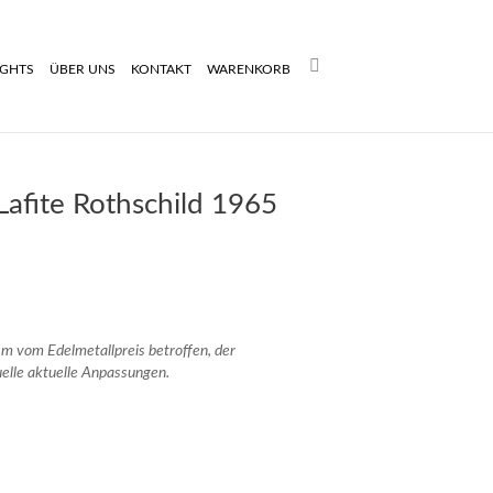
Search:
IGHTS
ÜBER UNS
KONTAKT
WARENKORB
afite Rothschild 1965
rem vom Edelmetallpreis betroffen, der
uelle aktuelle Anpassungen.