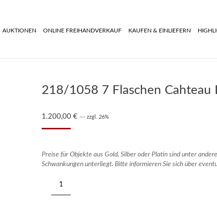
AUKTIONEN
ONLINE FREIHANDVERKAUF
KAUFEN & EINLIEFERN
HIGHL
218/1058 7 Flaschen Cahteau L
1.200,00
€
--- zzgl. 26%
Preise für Objekte aus Gold, Silber oder Platin sind unter ande
Schwankungen unterliegt. Bitte informieren Sie sich über event
218/1058
7
Flaschen
Cahteau