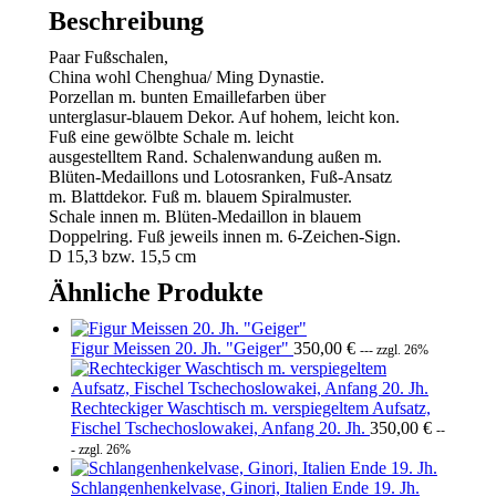
Beschreibung
Paar Fußschalen,
China wohl Chenghua/ Ming Dynastie.
Porzellan m. bunten Emaillefarben über
unterglasur-blauem Dekor. Auf hohem, leicht kon.
Fuß eine gewölbte Schale m. leicht
ausgestelltem Rand. Schalenwandung außen m.
Blüten-Medaillons und Lotosranken, Fuß-Ansatz
m. Blattdekor. Fuß m. blauem Spiralmuster.
Schale innen m. Blüten-Medaillon in blauem
Doppelring. Fuß jeweils innen m. 6-Zeichen-Sign.
D 15,3 bzw. 15,5 cm
Ähnliche Produkte
Figur Meissen 20. Jh. "Geiger"
350,00
€
--- zzgl. 26%
Rechteckiger Waschtisch m. verspiegeltem Aufsatz,
Fischel Tschechoslowakei, Anfang 20. Jh.
350,00
€
--
- zzgl. 26%
Schlangenhenkelvase, Ginori, Italien Ende 19. Jh.