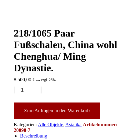
218/1065 Paar
Fußschalen, China wohl
Chenghua/ Ming
Dynastie.
8.500,00
€
--- zzgl. 26%
218/1065
Paar
Fußschalen,
China
wohl
Zum Anfragen in den Warenkorb
Chenghua/
Ming
Kategorien:
Alle Objekte
,
Asiatika
Artikelnummer:
Dynastie.
20098-7
Menge
Beschreibung