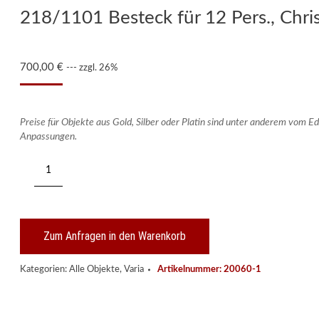
218/1101 Besteck für 12 Pers., Chri
700,00
€
--- zzgl. 26%
Preise für Objekte aus Gold, Silber oder Platin sind unter anderem vom Ed
Anpassungen.
218/1101
Besteck
für
12
Pers.,
Christofle
Zum Anfragen in den Warenkorb
um
1980.
Kategorien:
Alle Objekte
,
Varia
Artikelnummer:
20060-1
Menge