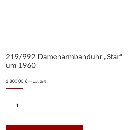
219/992 Damenarmbanduhr „Star“
um 1960
1.800,00
€
--- zzgl. 26%
219/992
Damenarmbanduhr
"Star"
um
1960