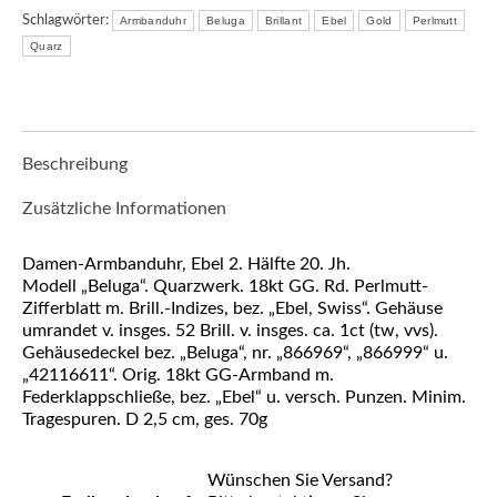
Schlagwörter:
Armbanduhr
Beluga
Brillant
Ebel
Gold
Perlmutt
Quarz
Beschreibung
Zusätzliche Informationen
Damen-Armbanduhr, Ebel 2. Hälfte 20. Jh.
Modell „Beluga“. Quarzwerk. 18kt GG. Rd. Perlmutt-
Zifferblatt m. Brill.-Indizes, bez. „Ebel, Swiss“. Gehäuse
umrandet v. insges. 52 Brill. v. insges. ca. 1ct (tw, vvs).
Gehäusedeckel bez. „Beluga“, nr. „866969“, „866999“ u.
„42116611“. Orig. 18kt GG-Armband m.
Federklappschließe, bez. „Ebel“ u. versch. Punzen. Minim.
Tragespuren. D 2,5 cm, ges. 70g
Wünschen Sie Versand?