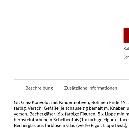
Gr
Gl
Ko
mi
Ki
Bö
En
19
Kat
Jh.
Me
Sch
Beschreibung
Zusätzliche Informationen
Gr. Glas-Konvolut mit Kindermotiven, Böhmen Ende 19. Jh. 
farbig. Versch. Gefäße, je schauseitig bemalt m. Knaben u
versch. Bechergläser (6 x farbige Figuren, 5 x Lippe minim.
bernsteinfarbenem Scheibenfuß (1 x farbige Figur u. facetti
Becherglas aus farblosem Glas (weiße Figur, Lippe best.), 