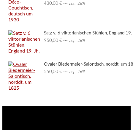
430,00
€
--- zzgl. 26%
Satz v. 6 viktorianischen Stühlen, England 19. 
950,00
€
--- zzgl. 26%
Ovaler Biedermeier-Salontisch, norddt. um 1
550,00
€
--- zzgl. 26%