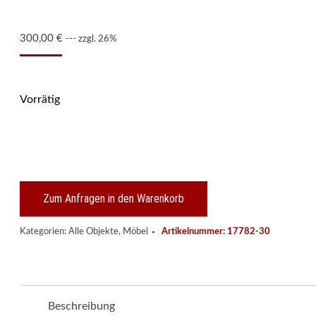
300,00
€
--- zzgl. 26%
Vorrätig
Gr.
Sitzbank,
flämischer
Barock-
Stil
um
Zum Anfragen in den Warenkorb
1890
Menge
Kategorien:
Alle Objekte
,
Möbel
Artikelnummer:
17782-30
Beschreibung