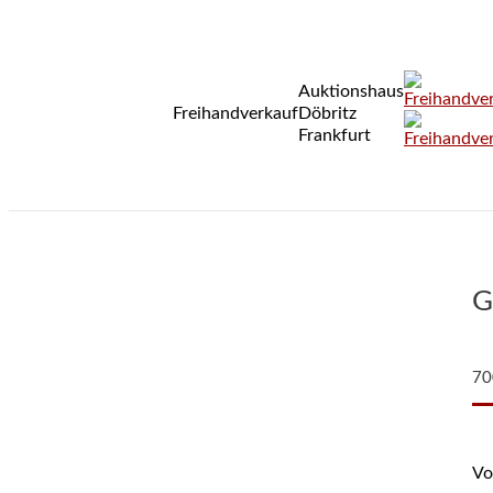
Auktionshaus
Freihandverkauf
Döbritz
Frankfurt
G
70
Vo