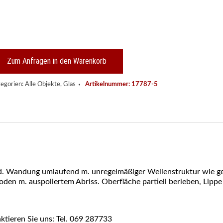
.
se/
felaufsatz,
aum
ncy
Zum Anfragen in den Warenkorb
lfte
.
egorien:
Alle Objekte
,
Glas
Artikelnummer:
17787-5
nge
, d. Wandung umlaufend m. unregelmäßiger Wellenstruktur wie ge
oden m. auspoliertem Abriss. Oberfläche partiell berieben, Lipp
ktieren Sie uns: Tel. 069 287733