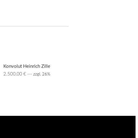
Konvolut Heinrich Zille
2.500,00
€
--- zzgl. 26%