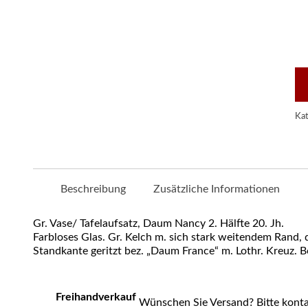
Gr
Va
Ta
D
Na
2.
Hä
20
Kat
Jh.
Me
Beschreibung
Zusätzliche Informationen
Gr. Vase/ Tafelaufsatz, Daum Nancy 2. Hälfte 20. Jh.
Farbloses Glas. Gr. Kelch m. sich stark weitendem Rand
Standkante geritzt bez. „Daum France“ m. Lothr. Kreuz. B
Freihandverkauf
Wünschen Sie Versand? Bitte konta