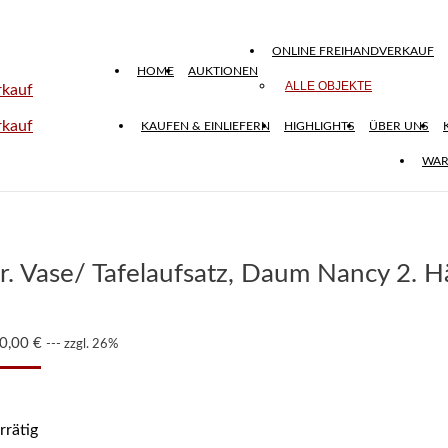
ONLINE FREIHANDVERKAUF
HOME
AUKTIONEN
ALLE OBJEKTE
KAUFEN & EINLIEFERN
HIGHLIGHTS
ÜBER UNS
WAR
r. Vase/ Tafelaufsatz, Daum Nancy 2. Hä
0,00
€
--- zzgl. 26%
rrätig