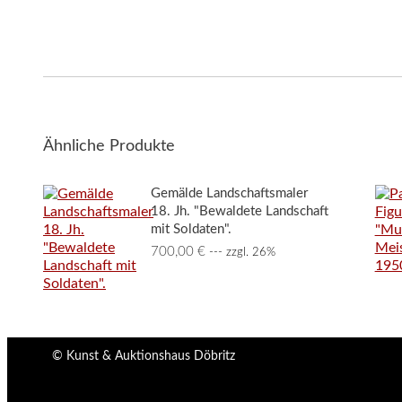
Ähnliche Produkte
Gemälde Landschaftsmaler
18. Jh. "Bewaldete Landschaft
mit Soldaten".
700,00
€
--- zzgl. 26%
© Kunst & Auktionshaus Döbritz