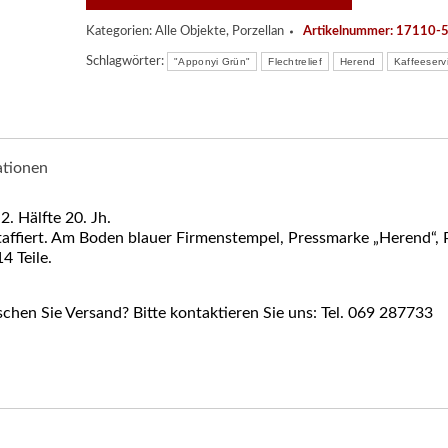
Kategorien:
Alle Objekte
,
Porzellan
Artikelnummer:
17110-
Schlagwörter:
"Apponyi Grün"
Flechtrelief
Herend
Kaffeeserv
ationen
2. Hälfte 20. Jh.
taffiert. Am Boden blauer Firmenstempel, Pressmarke „Herend“, Pr
4 Teile.
hen Sie Versand? Bitte kontaktieren Sie uns: Tel. 069 287733