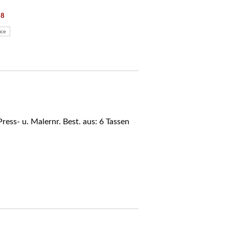
58
ice
ess- u. Malernr. Best. aus: 6 Tassen