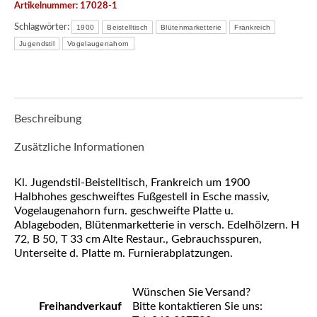
Artikelnummer:
17028-1
Schlagwörter:
1900
Beistelltisch
Blütenmarketterie
Frankreich
Jugendstil
Vogelaugenahorn
Beschreibung
Zusätzliche Informationen
Kl. Jugendstil-Beistelltisch, Frankreich um 1900
Halbhohes geschweiftes Fußgestell in Esche massiv,
Vogelaugenahorn furn. geschweifte Platte u.
Ablageboden, Blütenmarketterie in versch. Edelhölzern. H
72, B 50, T 33 cm Alte Restaur., Gebrauchsspuren,
Unterseite d. Platte m. Furnierabplatzungen.
Wünschen Sie Versand?
Freihandverkauf
Bitte kontaktieren Sie uns: