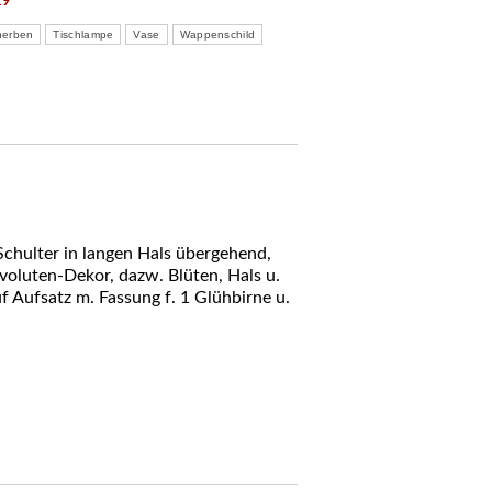
29
herben
Tischlampe
Vase
Wappenschild
 Schulter in langen Hals übergehend,
tvoluten-Dekor, dazw. Blüten, Hals u.
 Aufsatz m. Fassung f. 1 Glühbirne u.