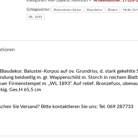
Kategorien:
Alle Objekte
,
Fayencen
Artikelnummer:
17326-
Schlagwörter:
Blattvoluten-Dekor
Blaudekor
Blüten
Heller Sc
WL 1893
ationen
Blaudekor. Baluster-Korpus auf ov. Grundriss, d. stark gekehlte
 Wandung beidseitig m. gr. Wappenschild m. Storch in reichem Blat
r Firmenstempel m. „WL 1893“. Auf relief. Bronzefuss, obenauf
eckig. Ges.H 65,5 cm
hen Sie Versand? Bitte kontaktieren Sie uns: Tel. 069 287733