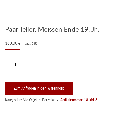
Paar Teller, Meissen Ende 19. Jh.
160,00
€
--- zzgl. 26%
Paar
Teller,
Meissen
Ende
19.
Jh.
Zum Anfragen in den Warenkorb
Menge
Kategorien:
Alle Objekte
,
Porzellan
Artikelnummer:
18164-3