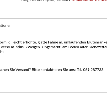
Kategorien:
Alle Objekte
,
Porzellan
Artikelnummer:
18078-
ationen
orm, d. leicht erhöhte, glatte Fahne m. umlaufenden Blütenranken
rso m. stilis. Zweigen. Ungemarkt, am Boden alter Klebezettel
cht
hen Sie Versand? Bitte kontaktieren Sie uns: Tel. 069 287733