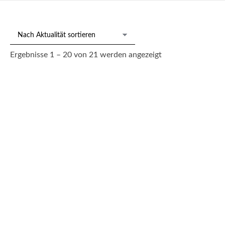
Nach
Ergebnisse 1 – 20 von 21 werden angezeigt
Aktualität
sortiert
219/1101 Besteck für 10 Pers., Christofle Ende 20. Jh.
3.000,00
€
--- zzgl. 26%