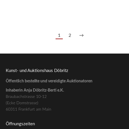
208/1183 Handtasche „Brea“, Louis Vuitton Anf. 2000
2.350,00
€
--- zzgl. 26%
1
2
→
Kunst- und Auktionshaus Döbritz
Öffentlich bestellte und vereidigte Auktionatoren
Inhaberin Anja Döbritz-Berti e.K.
Braubachstrasse 10-12
(Ecke Domstrasse)
60311 Frankfurt am Main
Öffnungszeiten