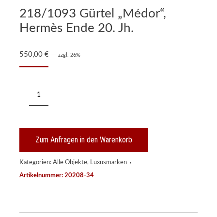
218/1093 Gürtel „Médor“,
Hermès Ende 20. Jh.
550,00
€
--- zzgl. 26%
218/1093
Gürtel
"Médor",
Hermès
Ende
20.
Zum Anfragen in den Warenkorb
Jh.
Menge
Kategorien:
Alle Objekte
,
Luxusmarken
Artikelnummer:
20208-34