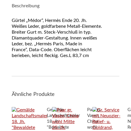
Beschreibung
Gürtel „Médor“, Hermès Ende 20. Jh.
Weißes Leder, goldfarbene Metall-Elemente.
Breiter Gurt m. Steck-Verschluß in typ.
Diamantquader-Gestaltung. Innen weißes
Leder, bez. „Hermès Paris, Made in
France“, Data-Code. Oberflächen leicht
berieben, leicht fleckig. Ges.L 83,7 cm
Ähnliche Produkte
Gemälde
Paar gr.
G
Landschaftsmaler
Vasen,
m
18. Jh.
China
N
"Bewaldete
wohl
Re