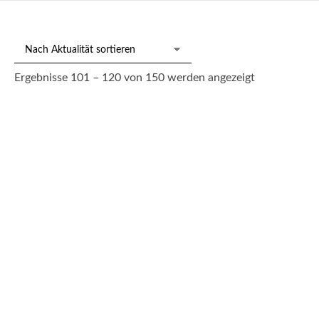
Nach
Ergebnisse 101 – 120 von 150 werden angezeigt
Aktualität
sortiert
213/972: Brillant-Saphir-Ring
Preis auf Anfrage
— tagesaktuell nach Edelmetallkurs