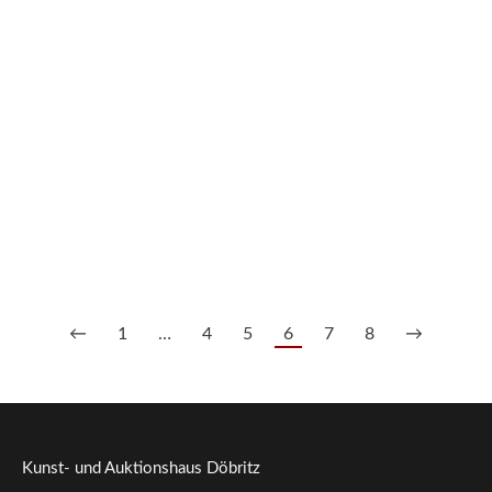
29/54 Gr. Diamant-Ring
Preis auf Anfrage
— tagesaktuell nach Edelmetallkurs
←
1
…
4
5
6
7
8
→
Kunst- und Auktionshaus Döbritz