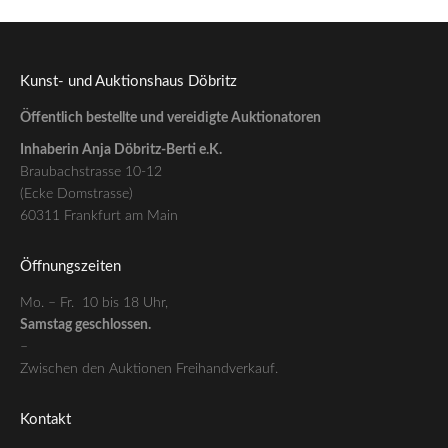
Kunst- und Auktionshaus Döbritz
Öffentlich bestellte und vereidigte Auktionatoren
Inhaberin Anja Döbritz-Berti e.K.
Braubachstrasse 10-12
(Ecke Domstrasse)
60311 Frankfurt am Main
Öffnungszeiten
Mo. – Fr. 10 bis 18 Uhr,
Samstag geschlossen.
–
Zwischen den Auktionen Freihandverkauf.
Kontakt