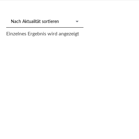
Einzelnes Ergebnis wird angezeigt
Schlangenhenkelvase, Meissen um 1920
500,00
€
--- zzgl. 26%