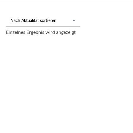
Einzelnes Ergebnis wird angezeigt
Gemälde monogr. IK. u. dat. 80 „Historisierendes Portrait“
150,00
€
--- zzgl. 26%