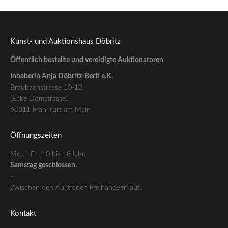
Kunst- und Auktionshaus Döbritz
Öffentlich bestellte und vereidigte Auktionatoren
Inhaberin Anja Döbritz-Berti e.K.
Braubachstrasse 10-12
(Ecke Domstrasse)
60311 Frankfurt am Main
Öffnungszeiten
Mo. – Fr. 10 bis 18 Uhr,
Samstag geschlossen.
–
Zwischen den Auktionen Freihandverkauf.
Kontakt