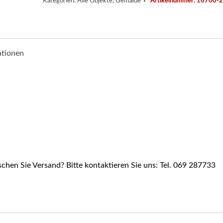
Kategorien:
Alle Objekte
,
Gemälde
Artikelnummer:
16700-2
ationen
hen Sie Versand? Bitte kontaktieren Sie uns: Tel. 069 287733