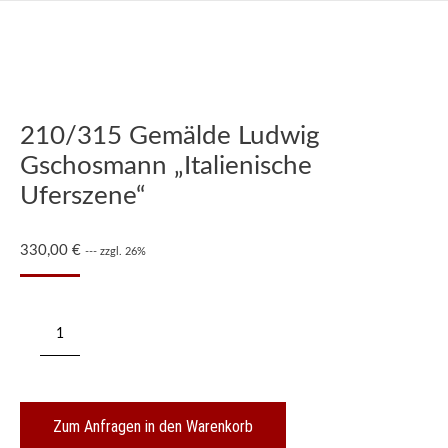
210/315 Gemälde Ludwig
Gschosmann „Italienische
Uferszene“
330,00
€
--- zzgl. 26%
210/315
Gemälde
Ludwig
Gschosmann
"Italienische
Uferszene"
Zum Anfragen in den Warenkorb
Menge